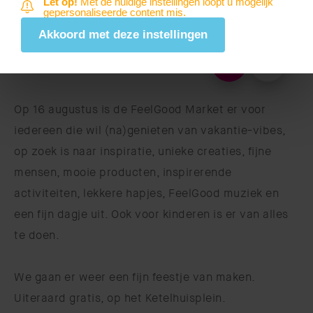
Let op!
Met de huidige instellingen loopt u mogelijk
gepersonaliseerde content mis.
Akkoord met deze instellingen
Op 16 augustus is de FeelGood Market er voor
iedereen die wil (na)genieten van vakantie-vibes,
op zoek is naar inspiratie, unieke creaties, fijne
mensen, mooie producten, inspirerende
activiteiten, lekkere hapjes, FeelGood muziek en
een fijn dagje uit. Ook voor kinderen is er van alles
te doen.
We gaan er weer een fijn feestje van maken.
Uiteraard gratis, op het Ketelhuisplein.