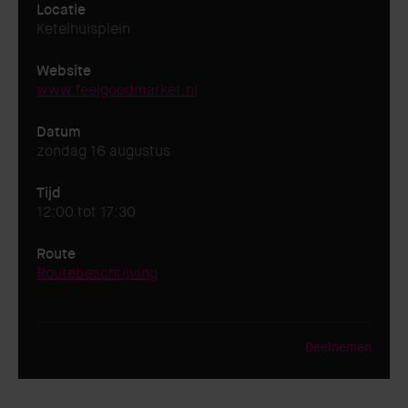
Locatie
Ketelhuisplein
Website
www.feelgoodmarket.nl
Datum
zondag 16 augustus
Tijd
12:00 tot 17:30
Route
Routebeschrijving
Deelnemen