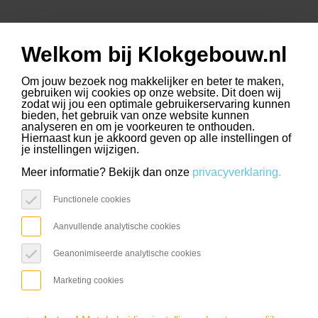
Welkom bij Klokgebouw.nl
www.slimmerkopen.nl
www.driehoekstrijps.nl
www.trudo.nl
select language
Om jouw bezoek nog makkelijker en beter te maken,
gebruiken wij cookies op onze website. Dit doen wij
zodat wij jou een optimale gebruikerservaring kunnen
bieden, het gebruik van onze website kunnen
analyseren en om je voorkeuren te onthouden.
Hiernaast kun je akkoord geven op alle instellingen of
PUBLIC
je instellingen wijzigen.
FeelGood Market
Meer informatie? Bekijk dan onze
privacyverklaring.
Functionele cookies
Agenda / Public
Aanvullende analytische cookies
Geanonimiseerde analytische cookies
Marketing cookies