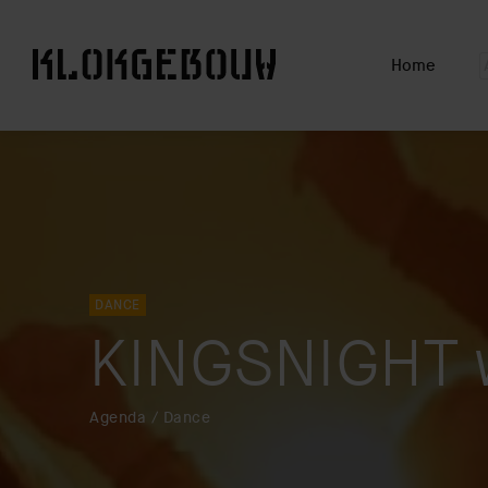
Home
www.driehoekstrijps.nl
www.slimmerkopen.nl
www.trudo.nl
DANCE
KINGSNIGHT 
Agenda / Dance