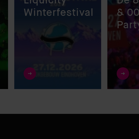
Liquicity
De 8
Winterfestival
& 00
Part