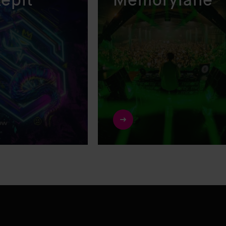
epit
Memorylane