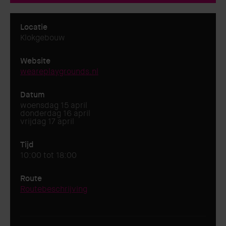
Locatie
Klokgebouw
Website
weareplaygrounds.nl
Datum
woensdag 15 april
donderdag 16 april
vrijdag 17 april
Tijd
10:00 tot 18:00
Route
Routebeschrijving