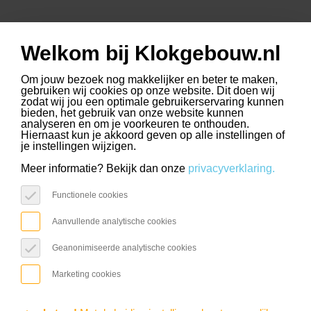
Welkom bij Klokgebouw.nl
www.slimmerkopen.nl
www.driehoekstrijps.nl
www.trudo.nl
select language
Om jouw bezoek nog makkelijker en beter te maken,
gebruiken wij cookies op onze website. Dit doen wij
zodat wij jou een optimale gebruikerservaring kunnen
bieden, het gebruik van onze website kunnen
analyseren en om je voorkeuren te onthouden.
Hiernaast kun je akkoord geven op alle instellingen of
KENNIS
je instellingen wijzigen.
Playgrounds
Meer informatie? Bekijk dan onze
privacyverklaring.
Functionele cookies
Agenda / Kennis
Aanvullende analytische cookies
Geanonimiseerde analytische cookies
Marketing cookies