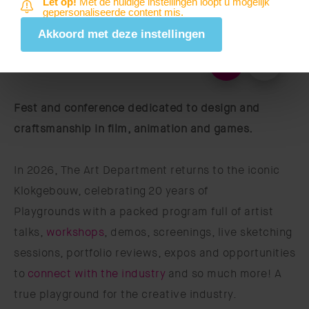
Let op!
Met de huidige instellingen loopt u mogelijk
gepersonaliseerde content mis.
Akkoord met deze instellingen
Fest and conference dedicated to design and
craftsmanship in film, animation and games.
In 2026, The Art Department returns to the iconic
Klokgebouw, celebrating 20 years of
Playgrounds with a packed program full of artist
talks,
workshops
, demos, screenings, live sketching
sessions, portfolio reviews, expos and opportunities
to
connect with the industry
and so much more! A
true playground for the creative industry.