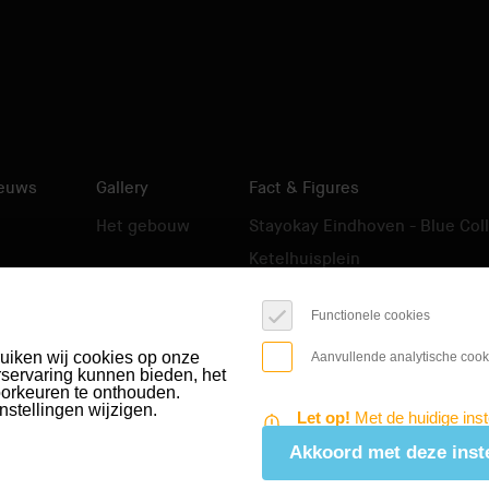
euws
Gallery
Fact & Figures
Het gebouw
Stayokay Eindhoven - Blue Coll
Ketelhuisplein
Popcentrum PopeEi
Functionele cookies
Veem expo verdiepingen
uiken wij cookies op onze
Aanvullende analytische cook
erservaring kunnen bieden, het
orkeuren te onthouden.
nstellingen wijzigen.
Let op!
Met de huidige inst
Akkoord met deze inst
COOKI