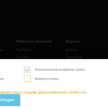
Praktische informatie
Volg ons
ar
Per Trein
Twitter
Per Bus
Facebook
Per Auto
Instagram
Geanonimiseerde analytische cookies
Per Fiets
TripAdvisor
ies
Marketing cookies
ellingen loopt u mogelijk gepersonaliseerde content mis.
ellingen
ES RESETTEN
/
PRIVACYVERKLARING
/
COLOFON
/
DISCLAIMER