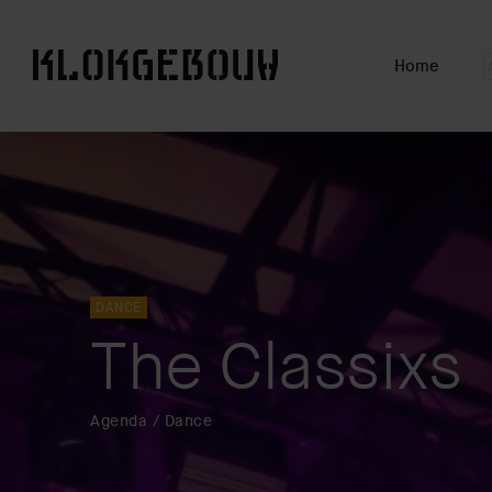
Home
www.driehoekstrijps.nl
www.slimmerkopen.nl
www.trudo.nl
DANCE
The Classixs
Agenda / Dance