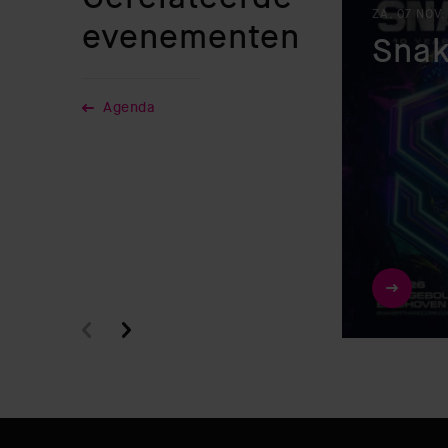
ZA. 07 NOV.
evenementen
Snak
Agenda