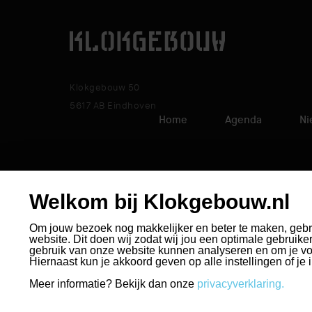
Klokgebouw 50
5617 AB Eindhoven
Home
Agenda
Ni
Welkom bij Klokgebouw.nl
select language
Om jouw bezoek nog makkelijker en beter te maken, gebr
website. Dit doen wij zodat wij jou een optimale gebruik
gebruik van onze website kunnen analyseren en om je vo
Hiernaast kun je akkoord geven op alle instellingen of je i
Meer informatie? Bekijk dan onze
privacyverklaring.