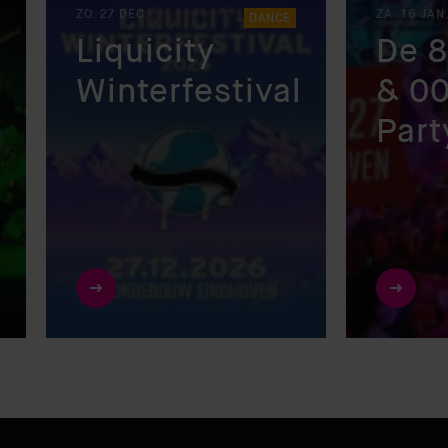
ZO. 27 DEC.
ZA. 16 JAN
DANCE
Liquicity
De 8
Winterfestival
& 00
Part