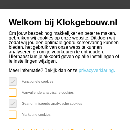
Welkom bij Klokgebouw.nl
www.slimmerkopen.nl
www.driehoekstrijps.nl
www.trudo.nl
select language
Om jouw bezoek nog makkelijker en beter te maken,
gebruiken wij cookies op onze website. Dit doen wij
zodat wij jou een optimale gebruikerservaring kunnen
bieden, het gebruik van onze website kunnen
analyseren en om je voorkeuren te onthouden.
Hiernaast kun je akkoord geven op alle instellingen of
je instellingen wijzigen.
Meer informatie? Bekijk dan onze
privacyverklaring.
Functionele cookies
Aanvullende analytische cookies
Geanonimiseerde analytische cookies
Marketing cookies
Locatie