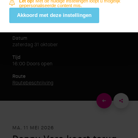
Let op!
Met de huidige instellingen loopt u mogelijk
gepersonaliseerde content mis.
Klokgebouw
Akkoord met deze instellingen
Website
shows.friendly-fire.nl
Datum
zaterdag 31 oktober
Tijd
16:00 Doors open
Route
Routebeschrijving
MA. 11 MEI 2026