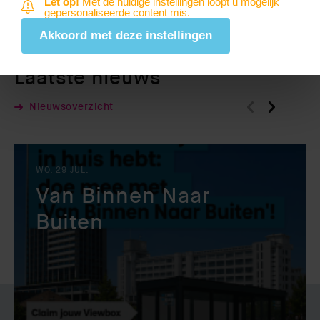
Let op!
Met de huidige instellingen loopt u mogelijk
gepersonaliseerde content mis.
Akkoord met deze instellingen
Laatste nieuws
Nieuwsoverzicht
WO. 29 JUL.
Van Binnen Naar
Buiten