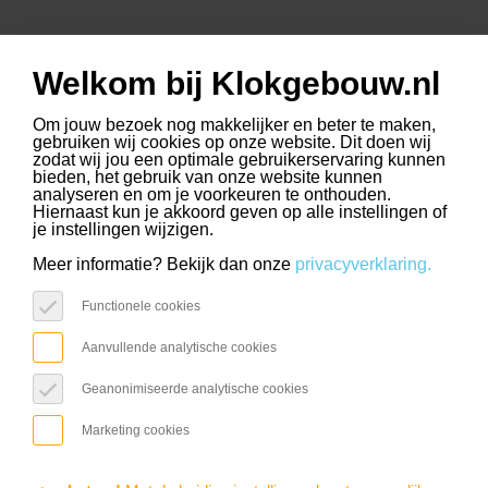
Welkom bij Klokgebouw.nl
www.slimmerkopen.nl
www.driehoekstrijps.nl
www.trudo.nl
select language
Om jouw bezoek nog makkelijker en beter te maken,
gebruiken wij cookies op onze website. Dit doen wij
zodat wij jou een optimale gebruikerservaring kunnen
bieden, het gebruik van onze website kunnen
analyseren en om je voorkeuren te onthouden.
Hiernaast kun je akkoord geven op alle instellingen of
je instellingen wijzigen.
Meer informatie? Bekijk dan onze
privacyverklaring.
Functionele cookies
Aanvullende analytische cookies
ZO. 16 AUG.
FeelGood Market
Geanonimiseerde analytische cookies
Marketing cookies